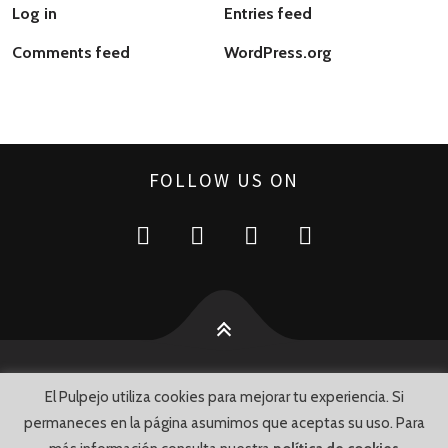
Log in
Entries feed
Comments feed
WordPress.org
FOLLOW US ON
El Pulpejo utiliza cookies para mejorar tu experiencia. Si
© Luis Portillo 2015 • Chiclana, 13 • Arahal (SEVILLA) •
Telf.: 955
permaneces en la página asumimos que aceptas su uso. Para
840 800
• Email:
info@elpulpejo.es
•
por
WeLoveWebs