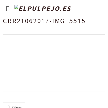
CRR21062017-IMG_5515
0
likes