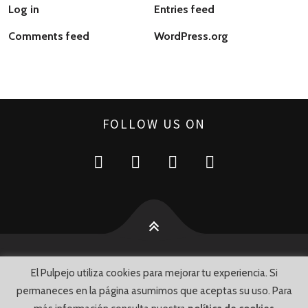
Log in
Entries feed
Comments feed
WordPress.org
FOLLOW US ON
El Pulpejo utiliza cookies para mejorar tu experiencia. Si
© Luis Portillo 2015 • Chiclana, 13 • Arahal (SEVILLA) •
Telf.: 955
permaneces en la página asumimos que aceptas su uso. Para
840 800
• Email:
info@elpulpejo.es
•
por
WeLoveWebs