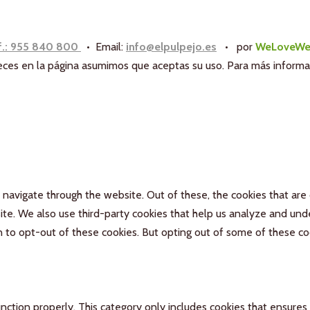
f.: 955 840 800
• Email:
info@elpulpejo.es
•
por
WeLoveWe
aneces en la página asumimos que aceptas su uso. Para más inform
navigate through the website. Out of these, the cookies that are
bsite. We also use third-party cookies that help us analyze and un
n to opt-out of these cookies. But opting out of some of these c
nction properly. This category only includes cookies that ensures 