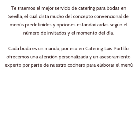
Te traemos el mejor servicio de catering para bodas en
Sevilla, el cual dista mucho del concepto convencional de
menús predefinidos y opciones estandarizadas según el
número de invitados y el momento del día.
Cada boda es un mundo, por eso en Catering Luis Portillo
ofrecemos una atención personalizada y un asesoramiento
experto por parte de nuestro cocinero para elaborar el menú
ideal, el menú que toda boda se merece.
El Pulpejo utiliza cookies para mejorar tu experiencia. Si
permaneces en la página asumimos que aceptas su uso. Para
más información consulta nuestra
política de cookies
Aceptar
Privacy & Cookies Policy
BAUTIZOS
Cerrar
Los bautizos suponen la primera celebración importante para
muchas personas y, aunque en el momento de celebrarlo