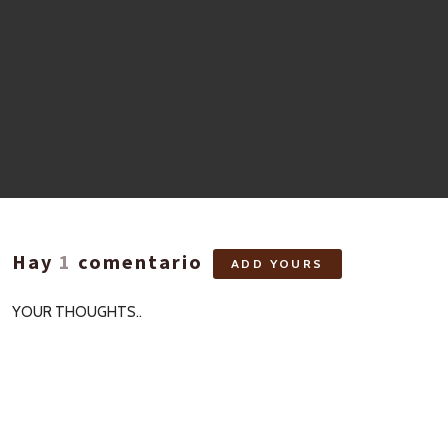
Hay
1
comentario
ADD YOURS