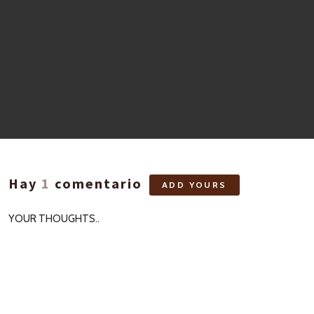
Hay
1
comentario
ADD YOURS