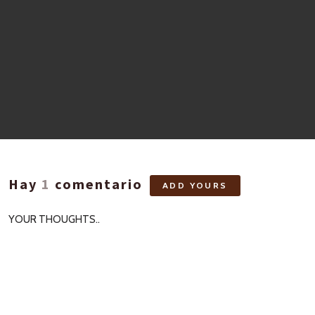
Hay
1
comentario
ADD YOURS