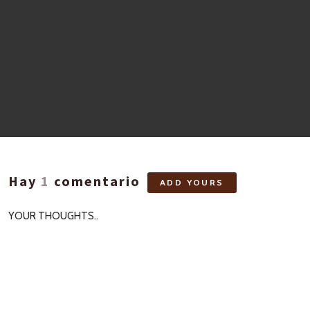
Hay
1
comentario
ADD YOURS