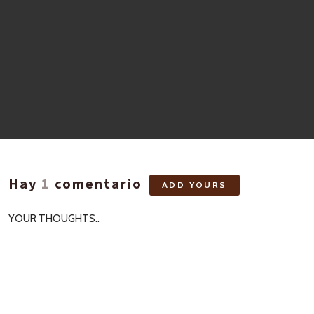
Hay
1
comentario
ADD YOURS