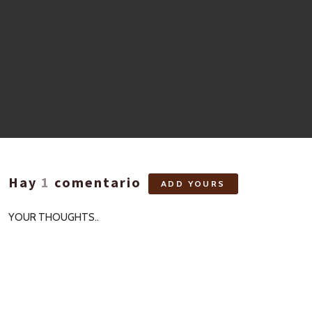
Hay
1
comentario
ADD YOURS