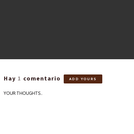
Hay
1
comentario
ADD YOURS