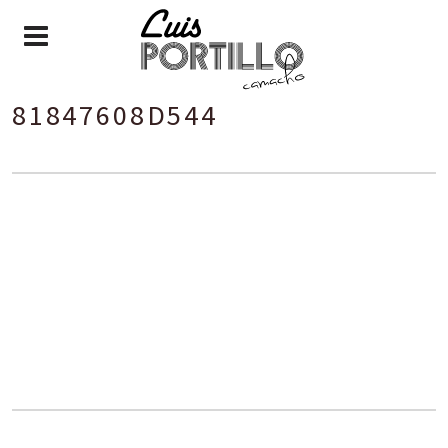
D4370CCC-A075-429D-BE01-
81847608D544