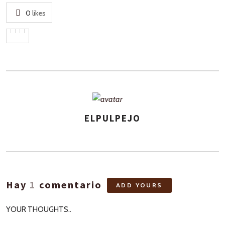
0
likes
ELPULPEJO
ASIGNA
AUTORES
Hay
1
comentario
ADD YOURS