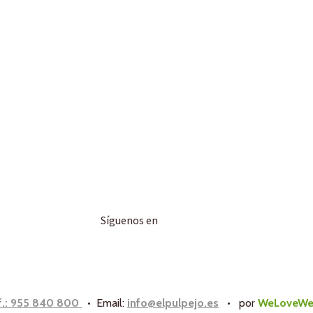
Síguenos en
f.: 955 840 800
• Email:
info@elpulpejo.es
•
por
WeLoveWe