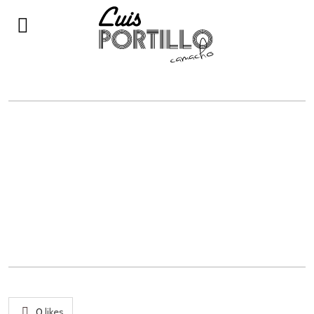
CRR21062017-IMG_5550
0
likes