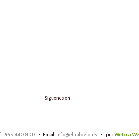
Síguenos en
f.: 955 840 800
• Email:
info@elpulpejo.es
•
por
WeLoveWe