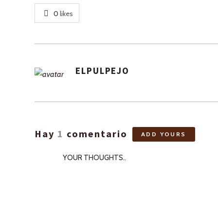
0
likes
ELPULPEJO
ASIGNA
AUTORES
Hay
1
comentario
ADD YOURS