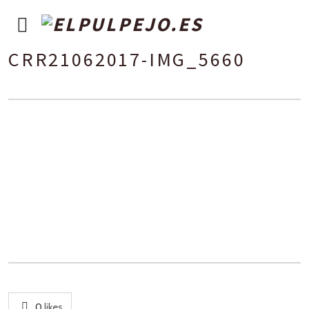
CRR21062017-IMG_5660
0
likes