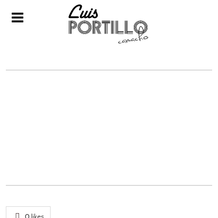
IMG-20170706-WA0020
0
likes