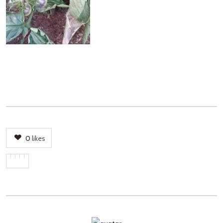
0
likes