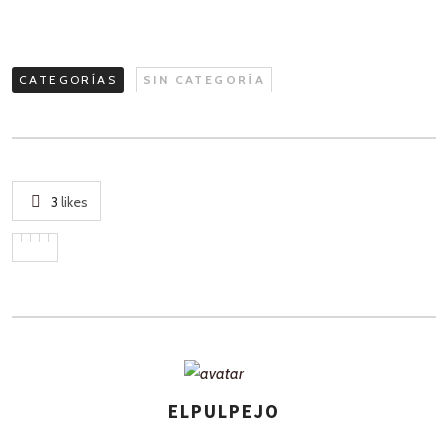
CATEGORÍAS
SIN CATEGORÍA
3
likes
ELPULPEJO
ASIGNA
AUTORES