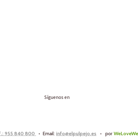
Síguenos en
f.: 955 840 800
• Email:
info@elpulpejo.es
•
por
WeLoveWe