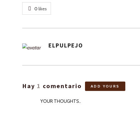
0
likes
ELPULPEJO
ASIGNA
AUTORES
Hay
1
comentario
ADD YOURS