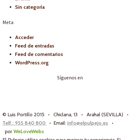
Sin categoría
Meta
Acceder
Feed de entradas
Feed de comentarios
WordPress.org
Síguenos en
© Luis Portillo 2015 • Chiclana, 13 • Arahal (SEVILLA) •
Telf.: 955 840 800
• Email:
info@elpulpejo.es
•
por
WeLoveWebs
El Pulpejo utiliza cookies para mejorar tu experiencia. Si