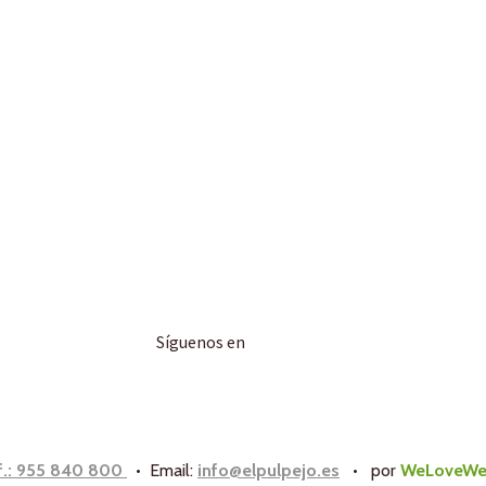
Síguenos en
f.: 955 840 800
• Email:
info@elpulpejo.es
•
por
WeLoveWe