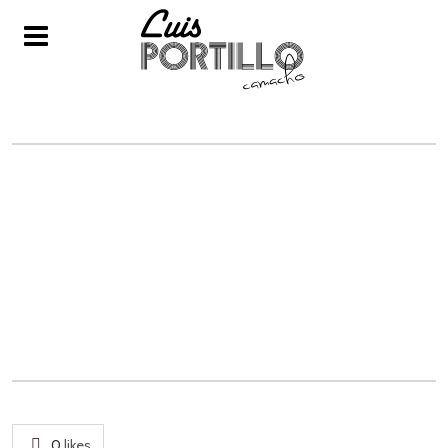
IMG-20170118-WA0024
0
likes