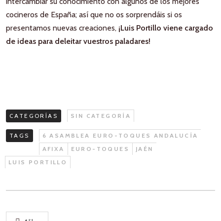
intercambiar su conocimiento con algunos de los mejores
cocineros de España; así que no os sorprendáis si os
presentamos nuevas creaciones,
¡Luis Portillo viene cargado
de ideas para deleitar vuestros paladares!
CATEGORÍAS
SIN CATEGORÍA
TAGS
6 ASAMBLEA EURO-TOQUES ANDALUCÍA
AFIXA
EURO-TOQUES
JAÉN
LUIS PORTILLO