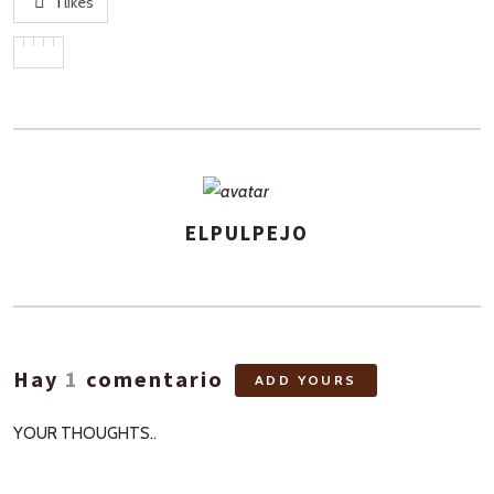
1
likes
ELPULPEJO
ASIGNA
AUTORES
Hay
1
comentario
ADD YOURS