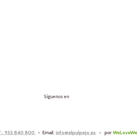
Síguenos en
f.: 955 840 800
• Email:
info@elpulpejo.es
•
por
WeLoveWe