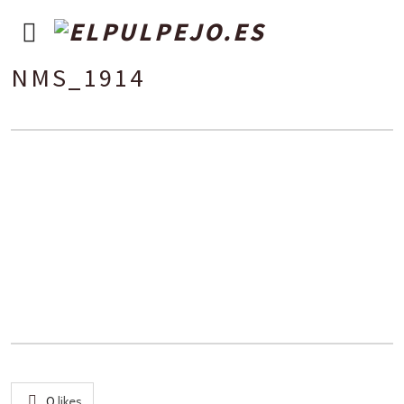
NMS_1914
0
likes